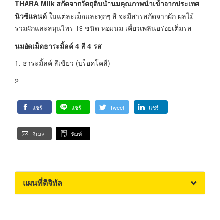
THARA Milk สกัดจากวัตถุดิบน้ำนมคุณภาพนำเข้าจากประเทศ
นิวซีแลนด์
ในแต่ละเม็ดและทุกๆ สี จะมีสารสกัดจากผัก ผลไม้
รวมผักและสมุนไพร 19 ชนิด หอมนม เคี้ยวเพลินอร่อยเต็มรส
นมอัดเม็ดธาระมิ้ลค์ 4 สี 4 รส
1. ธาระมิ้ลค์ สีเขียว (บร็อคโคลี่)
2....
แชร์
แชร์
Tweet
แชร์
อีเมล
พิมพ์
แผนที่ดิจิทัล