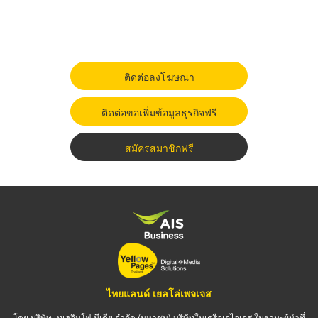
ติดต่อลงโฆษณา
ติดต่อขอเพิ่มข้อมูลธุรกิจฟรี
สมัครสมาชิกฟรี
ไทยแลนด์ เยลโล่เพจเจส
โดย บริษัท เทเลอินโฟ มีเดีย จำกัด (มหาชน) บริษัทในเครือเอไอเอส ในฐานะผู้นำที่