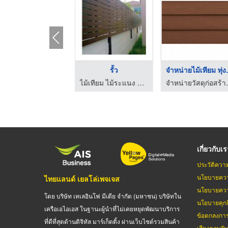
ไม้ระแนง
รั้ว
ไม้เทียม ไม้ระแนง อีคอน บิลท์
ไม้เทียม ไม้ระแนง อีคอน บิลท์
เกี่ยวกับเ
ประวัติควา
นโยบายควา
ไทยแลนด์ เยลโล่เพจเจส
นโยบายควา
โดย บริษัท เทเลอินโฟ มีเดีย จำกัด (มหาชน) บริษัทใน
นโยบายคุกกี
เครือเอไอเอส ในฐานะผู้นำที่ไม่เคยหยุดพัฒนาบริการ
ข้อตกลงกา
ที่ดีที่สุดด้านดิจิทัล มาร์เก็ตติ้ง ผ่านเว็บไซต์รวมสินค้า
เสียงตอบรั