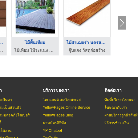
จำหน่ายไม้เทียม ทุ่ง ...
ไม้พื้นเทียม
ไม้ฝาเฌอร่า นครสวรรค ...
จำหน่ายวัสดุก่อสร้าง นครศรีธรรมราช
ไม้เทียม ไม้ระแนง อีคอน บิลท์
จุ๊บแจง วัสดุก่อสร้าง
รา
บริการของเรา
ติดต่อเรา
มเป็นมา
ไทยแลนด์ เยลโล่เพจเจส
ทีมที่ปรึกษาโฆษณา
มเป็นส่วนตัว
YellowPages Online Service
โฆษณากับเรา
มปลอดภัยไซเบอร์
YellowPages Blog
ฝ่ายบริการลูกค้าสัมพั
้
นามบัตรดิจิทัล
วิธีการชำระเงิน
รใช้งาน
YP Chatbot
บผู้ลงโฆษณา
โปรโมชั่น