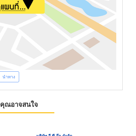
นำทาง
ที่คุณอาจสนใจ
บริษัท วี พี วู๊ด จำกัด