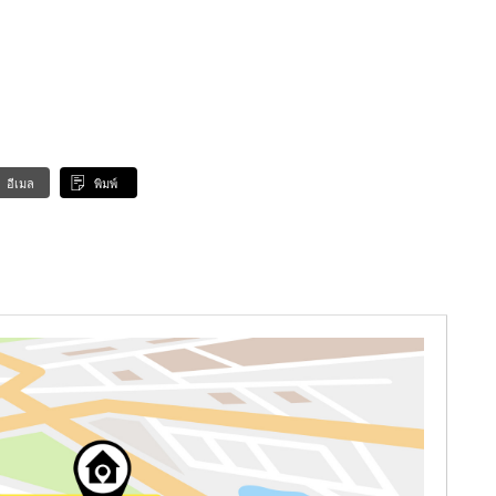
อีเมล
พิมพ์