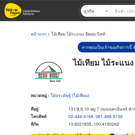
ข้าม
ธุรกิจ
ไป
ยัง
เนื้อหา
หลัก
หน้าแรก
> ไม้เทียม ไม้ระแนง อีคอน บิลท์
หากคุณเป็นเจ้าของกิจการนี้ ต
ไม้เทียม ไม้ระแนง
หมวดหมู่ :
ไม้ประดิษฐ์ (ไม้เทียม)
ที่อยู่
131/8,9,10 หมู่ 7 ถนนนครอินทร์ ตำ
โทรศัพท์
02-449-4168
,
081-488-8155
พิกัด
13.8221835, 100.4150262