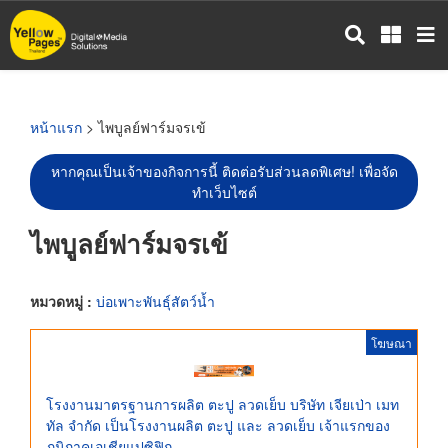
ข้าม
ไป
ยัง
เนื้อหา
หลัก
หน้าแรก
> ไพบูลย์ฟาร์มจรเข้
หากคุณเป็นเจ้าของกิจการนี้ ติดต่อรับส่วนลดพิเศษ! เพื่อจัด
ทำเว็บไซต์
ไพบูลย์ฟาร์มจรเข้
หมวดหมู่ :
บ่อเพาะพันธุ์สัตว์น้ำ
โฆษณา
โรงงานมาตรฐานการผลิต ตะปู ลวดเย็บ บริษัท เจียเป่า เมท
ทัล จำกัด เป็นโรงงานผลิต ตะปู และ ลวดเย็บ เจ้าแรกของ
ภูมิภาคเอเชียแปซิฟิก