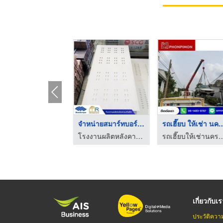
บริษัทขนส่งโลจิสติกส ...
จำหน่ายสมาร์ทบอร์ด น ...
รถเฮี๊ยบ ให้เช่
บริษัทรับขนส่งสินค้า ขนย้ายสินค้า ชลบุรี - เจดับบลิวโอ ทรานสปอร์ต
โรงงานผลิตหลังคาเมทัลชีท-โปรสมาร์ท รูฟ นครสวรรค์
รถเฮี๊ยบให้เช่านครปฐม -
เกี่ยวกับเ
ประวัติควา