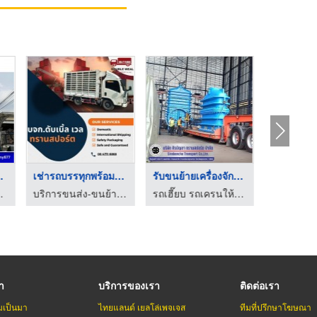
า นคร ...
เช่ารถบรรทุกพร้อมคนย ...
รับขนย้ายเครื่องจักร ...
รับสกรีน
 พรพิมล เครน
บริการขนส่ง-ขนย้าย พร้อมพนักงานยกของ
รถเฮี๊ยบ รถเครนให้เช่า รับขนย้ายเครื่องจักร สมุทรสาคร
รา
บริการของเรา
ติดต่อเรา
มเป็นมา
ไทยแลนด์ เยลโล่เพจเจส
ทีมที่ปรึกษาโฆษณา