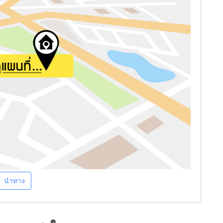
นำทาง