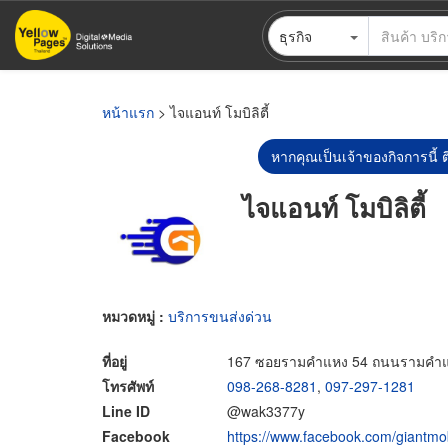
ข้าม
ธุรกิจ
ไป
ยัง
เนื้อหา
หลัก
หน้าแรก
> ไจแอนท์ โมบิลิตี้
หากคุณเป็นเจ้าของกิจการนี้ ต
ไจแอนท์ โมบิลิตี้
หมวดหมู่ :
บริการขนส่งด่วน
ที่อยู่
167 ซอยรามคำแหง 54 ถนนรามคำแห
โทรศัพท์
098-268-8281
,
097-297-1281
Line ID
@wak3377y
Facebook
https://www.facebook.com/giantmob