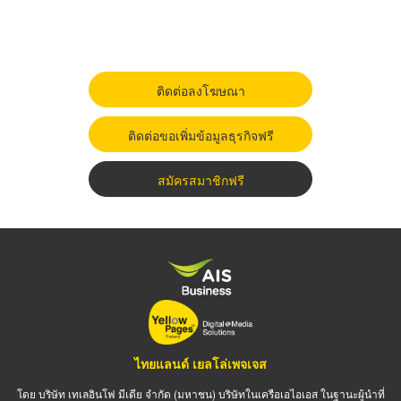
ติดต่อลงโฆษณา
ติดต่อขอเพิ่มข้อมูลธุรกิจฟรี
สมัครสมาชิกฟรี
ไทยแลนด์ เยลโล่เพจเจส
โดย บริษัท เทเลอินโฟ มีเดีย จำกัด (มหาชน) บริษัทในเครือเอไอเอส ในฐานะผู้นำที่