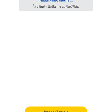
โรงพิมพ์หนังสือ - รวมศิลป์ฟิล์ม
ติดต่อลงโฆษณา