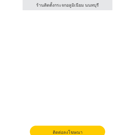
วิไล
ร้านติดตั้งกระจกอลูมิเนียม นนทบุรี
ร
ติดต่อลงโฆษณา