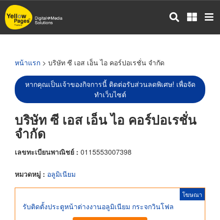
ข้าม
ไป
ยัง
เนื้อหา
หลัก
หน้าแรก
> บริษัท ซี เอส เอ็น ไอ คอร์ปอเรชั่น จำกัด
หากคุณเป็นเจ้าของกิจการนี้ ติดต่อรับส่วนลดพิเศษ! เพื่อจัด
ทำเว็บไซต์
บริษัท ซี เอส เอ็น ไอ คอร์ปอเรชั่น
จำกัด
เลขทะเบียนพาณิชย์ :
0115553007398
หมวดหมู่ :
อลูมิเนียม
โฆษณา
รับติดตั้งประตูหน้าต่างงานอลูมิเนียม กระจกวินโฟล