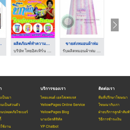
ผ้านวม ...
ผลิตภัณฑ์ทำความสะอาด
ขายส่งหมอนผ้าห่ม
หมอนพร
บริษัท ไทยอิสเทิร์น โฮมโปรดักส์ จำกัด
รับผลิตหมอนผ้าห่ม สินค้าพรีเมี่ยม
รา
บริการของเรา
ติดต่อเรา
มเป็นมา
ไทยแลนด์ เยลโล่เพจเจส
ทีมที่ปรึกษาโฆษณา
มเป็นส่วนตัว
YellowPages Online Service
โฆษณากับเรา
มปลอดภัยไซเบอร์
YellowPages Blog
ฝ่ายบริการลูกค้าสัมพั
้
นามบัตรดิจิทัล
วิธีการชำระเงิน
รใช้งาน
YP Chatbot