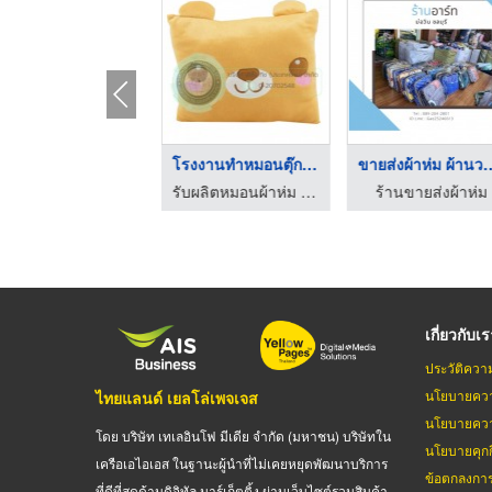
ตุ๊กตาหมอนผ้าห่ม
โรงงานทำหมอนตุ๊กตา
ขายส่งผ้าห่ม 
รับผลิตหมอนผ้าห่ม สินค้าพรีเมี่ยม
รับผลิตหมอนผ้าห่ม สินค้าพรีเมี่ยม
ร้านขายส่งผ้าห่ม
เกี่ยวกับเ
ประวัติควา
นโยบายควา
ไทยแลนด์ เยลโล่เพจเจส
นโยบายควา
โดย บริษัท เทเลอินโฟ มีเดีย จำกัด (มหาชน) บริษัทใน
นโยบายคุกกี
เครือเอไอเอส ในฐานะผู้นำที่ไม่เคยหยุดพัฒนาบริการ
ข้อตกลงกา
ที่ดีที่สุดด้านดิจิทัล มาร์เก็ตติ้ง ผ่านเว็บไซต์รวมสินค้า