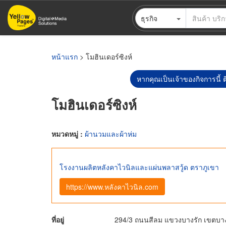
ข้าม
ธุรกิจ
ไป
ยัง
เนื้อหา
หลัก
หน้าแรก
> โมฮินเดอร์ซิงห์
หากคุณเป็นเจ้าของกิจการนี้ ต
โมฮินเดอร์ซิงห์
หมวดหมู่ :
ผ้านวมและผ้าห่ม
โรงงานผลิตหลังคาไวนิลและแผ่นพลาสวู้ด ตราภูเขา
https://www.หลังคาไวนิล.com
ที่อยู่
294/3 ถนนสีลม แขวงบางรัก เขตบา