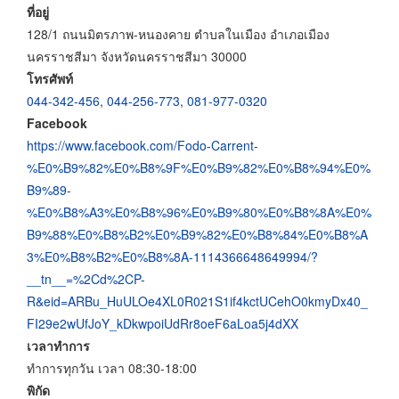
ที่อยู่
128/1 ถนนมิตรภาพ-หนองคาย ตำบลในเมือง อำเภอเมือง
นครราชสีมา จังหวัดนครราชสีมา 30000
โทรศัพท์
044-342-456
,
044-256-773
,
081-977-0320
Facebook
https://www.facebook.com/Fodo-Carrent-
%E0%B9%82%E0%B8%9F%E0%B9%82%E0%B8%94%E0%
B9%89-
%E0%B8%A3%E0%B8%96%E0%B9%80%E0%B8%8A%E0%
B9%88%E0%B8%B2%E0%B9%82%E0%B8%84%E0%B8%A
3%E0%B8%B2%E0%B8%8A-1114366648649994/?
__tn__=%2Cd%2CP-
R&eid=ARBu_HuULOe4XL0R021S1if4kctUCehO0kmyDx40_
FI29e2wUfJoY_kDkwpoiUdRr8oeF6aLoa5j4dXX
เวลาทำการ
ทำการทุกวัน เวลา 08:30-18:00
พิกัด