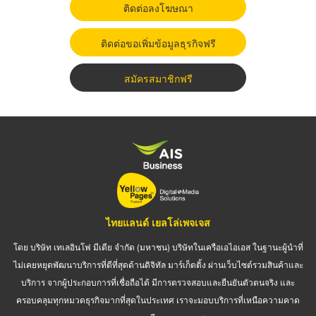
ติดต่อลงโฆษณา
ติดต่อขอเพิ่มข้อมูลธุรกิจฟรี
สมัครสมาชิกฟรี
ไทยแลนด์ เยลโล่เพจเจส
โดย บริษัท เทเลอินโฟ มีเดีย จำกัด (มหาชน) บริษัทในเครือเอไอเอส ในฐานะผู้นำที่
ไม่เคยหยุดพัฒนาบริการที่ดีที่สุดด้านดิจิทัล มาร์เก็ตติ้ง ผ่านเว็บไซต์รวมสินค้าและ
บริการ จากผู้ประกอบการที่เชื่อถือได้ มีการตรวจสอบและยืนยันตัวตนจริง และ
ครอบคลุมทุกหมวดธุรกิจมากที่สุดในประเทศ เราจะมอบบริการที่เหนือความคาด