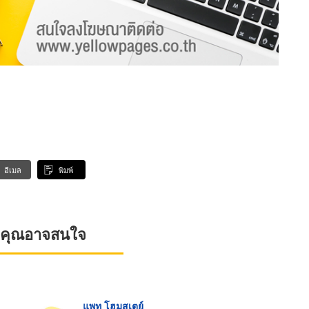
อีเมล
พิมพ์
ที่คุณอาจสนใจ
แพท โฮมสเตย์