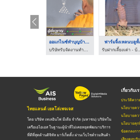
ขายที่ดินในจังหวัดเพ ...
ออแกไนซ์ทําบุญบ้าน น ...
ฟาร์มจิ้งเหลนบลูทั้
บ้านที่ดินราคาถูก G2 โดย บริษัทบริหารหนี้ จี2 จำกัด
บริษัทรับจัดงานทำบุญ - รักษ์บุญ
รับฝากเลี้ยงเต่า 
เกี่ยวกับเ
ประวัติควา
นโยบายควา
ไทยแลนด์ เยลโล่เพจเจส
นโยบายควา
โดย บริษัท เทเลอินโฟ มีเดีย จำกัด (มหาชน) บริษัทใน
นโยบายคุกกี
เครือเอไอเอส ในฐานะผู้นำที่ไม่เคยหยุดพัฒนาบริการ
ข้อตกลงกา
ที่ดีที่สุดด้านดิจิทัล มาร์เก็ตติ้ง ผ่านเว็บไซต์รวมสินค้า
เสียงตอบรั