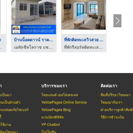
ง
บ้านน็อคดาวน์ ราคาถู ...
ที่พักติดทะเลวิวสวย ...
ที่พักติด
- บ้าน ต.เต่า
เมทัลชีทโคราช แซนวิช EPS กันความร้อน
ที่พักรีสอร์ทติดทะเลชุมพร Velatalay Resort
รา
บริการของเรา
ติดต่อเรา
มเป็นมา
ไทยแลนด์ เยลโล่เพจเจส
ทีมที่ปรึกษาโฆษณา
มเป็นส่วนตัว
YellowPages Online Service
โฆษณากับเรา
มปลอดภัยไซเบอร์
YellowPages Blog
ฝ่ายบริการลูกค้าสัมพั
้
นามบัตรดิจิทัล
วิธีการชำระเงิน
รใช้งาน
YP Chatbot
บผู้ลงโฆษณา
โปรโมชั่น