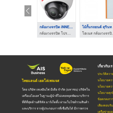
รับติดตั้งสัญญาณกันข ...
กล้องวงจรปิด iNNEKT ...
ไม้กั้นรถยนต์ สุรินท 
กล้องวงจรปิด โปรซีเคียว พรีเมี่ยม เพชรบูรณ์
กล้องวงจรปิด โปรซีเคียว พรีเมี่ยม เพชรบูรณ์
โฮเนส กล้อ
เกี่ยวกับเ
ประวัติควา
นโยบายควา
ไทยแลนด์ เยลโล่เพจเจส
นโยบายควา
โดย บริษัท เทเลอินโฟ มีเดีย จำกัด (มหาชน) บริษัทใน
นโยบายคุกกี
เครือเอไอเอส ในฐานะผู้นำที่ไม่เคยหยุดพัฒนาบริการ
ข้อตกลงกา
ที่ดีที่สุดด้านดิจิทัล มาร์เก็ตติ้ง ผ่านเว็บไซต์รวมสินค้า
เสียงตอบรั
และบริการ จากผู้ประกอบการที่เชื่อถือได้ มีการตรวจ
เครือข่ายเย