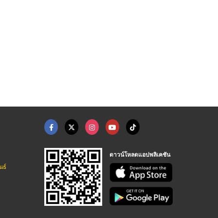
ล์สุรินทร์
ร้านขายเครื่องสแกนลา ...
รับติดตั้งระบบ Fire ...
โฮเนส กล้องวงจรปิด สุรินทร์
โฮเนส กล้องวงจรปิด สุรินทร์
กล้องวงจรปิด โปรซีเคียว พรีเมี่ยม เพชรบูรณ์
ดาวน์โหลดแอปพลิเคชัน
นธ์