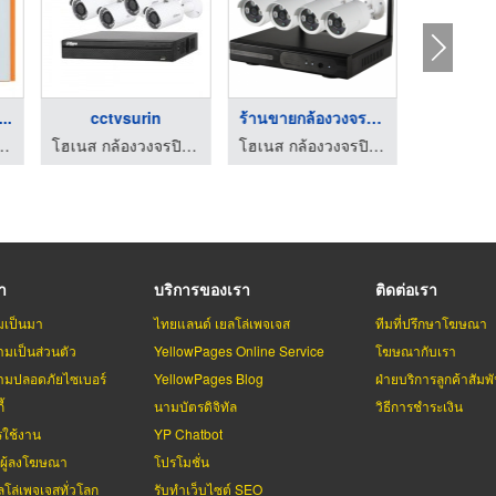
...
cctvsurin
ร้านขายกล้องวงจรปิด ...
โซล่าเซล
งวงจรปิด สุรินทร์
โฮเนส กล้องวงจรปิด สุรินทร์
โฮเนส กล้องวงจรปิด สุรินทร์
รา
บริการของเรา
ติดต่อเรา
มเป็นมา
ไทยแลนด์ เยลโล่เพจเจส
ทีมที่ปรึกษาโฆษณา
มเป็นส่วนตัว
YellowPages Online Service
โฆษณากับเรา
มปลอดภัยไซเบอร์
YellowPages Blog
ฝ่ายบริการลูกค้าสัมพั
้
นามบัตรดิจิทัล
วิธีการชำระเงิน
รใช้งาน
YP Chatbot
บผู้ลงโฆษณา
โปรโมชั่น
ลโล่เพจเจสทั่วโลก
รับทำเว็บไซต์ SEO