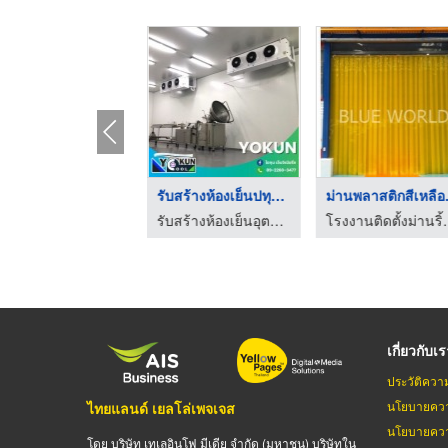
ริษัทรับซ่อมเครื่อง ...
รับสร้างห้องเย็นปทุม ...
ม่านพ
รับสร้างห้องเย็นอุตสาหกรรม - โยกุน เอ็นจิเนียริ่ง
รับสร้างห้องเย็นอุตสาหกรรม - โยกุน เอ็นจิเนียริ่ง
โรงงานติดตั้งม่านริ้
เกี่ยวกับเ
ประวัติควา
นโยบายควา
ไทยแลนด์ เยลโล่เพจเจส
นโยบายควา
โดย บริษัท เทเลอินโฟ มีเดีย จำกัด (มหาชน) บริษัทใน