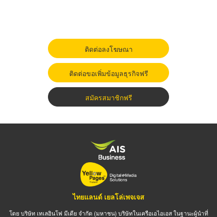
ติดต่อลงโฆษณา
ติดต่อขอเพิ่มข้อมูลธุรกิจฟรี
สมัครสมาชิกฟรี
ไทยแลนด์ เยลโล่เพจเจส
โดย บริษัท เทเลอินโฟ มีเดีย จำกัด (มหาชน) บริษัทในเครือเอไอเอส ในฐานะผู้นำที่