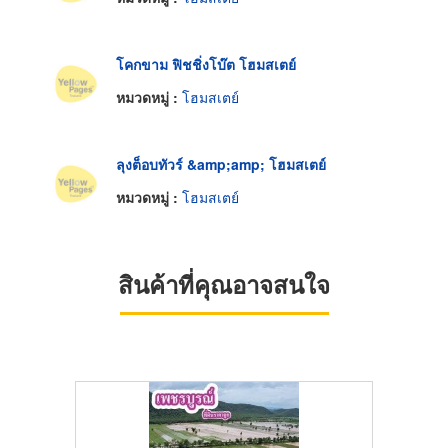
โคกขาม ฟิชชิ่งโบ๊ต โฮมสเตย์
หมวดหมู่ :
โฮมสเตย์
ลุงต็อบทัวร์ &amp;amp; โฮมสเตย์
หมวดหมู่ :
โฮมสเตย์
สินค้าที่คุณอาจสนใจ