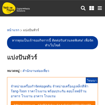
ข้าม
ไป
ยัง
เนื้อหา
หลัก
หน้าแรก
> แบ่งปันทัวร์
หากคุณเป็นเจ้าของกิจการนี้ ติดต่อรับส่วนลดพิเศษ! เพื่อจัด
ทำเว็บไซต์
แบ่งปันทัวร์
หมวดหมู่ :
สำนักงานท่องเที่ยว
โฆษณา
จำหน่ายเครื่องกำจัดท่ออุดตัน จำหน่ายเครื่องงูเหล็กสีฟ้า
Tang-Toon ราคาโรงงาน พร้อมประกัน ตอบโจทย์ร้าน
อาหาร โรงงาน อาคาร โรงแรม
https://www.xn--12cfjf4dahou6g4efa6cgh5f2a2lzgi8h.