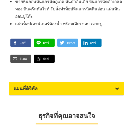
ขายหินอ่อนหินแกรนิตภูเก็ต หินดำอินเดีย หินแกรนิตดำเกล็ด
ทอง หินคริสตัลไวท์ รับสั่งทำท็อปหินแกรนิตหินอ่อน แผ่นหิน
อ่อนปูโต๊ะ
แผ่นท็อปเคาน์เตอร์ห้องน้ำ พร้อมเจียรขอบ เจาะรู...
แชร์
แชร์
Tweet
แชร์
อีเมล
พิมพ์
แผนที่ดิจิทัล
ธุรกิจที่คุณอาจสนใจ