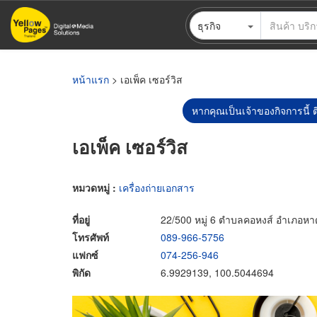
ข้าม
ธุรกิจ
ไป
ยัง
เนื้อหา
หลัก
หน้าแรก
> เอเพ็ค เซอร์วิส
หากคุณเป็นเจ้าของกิจการนี้ ต
เอเพ็ค เซอร์วิส
หมวดหมู่ :
เครื่องถ่ายเอกสาร
ที่อยู่
22/500 หมู่ 6 ตำบลคอหงส์ อำเภอห
โทรศัพท์
089-966-5756
แฟกซ์
074-256-946
พิกัด
6.9929139, 100.5044694