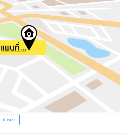
นำทาง