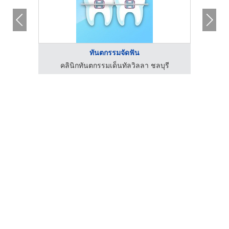
ทันตกรรมจัดฟัน
รี
คลินิกทันตกรรมเด็นทัลวิลลา ชลบุรี
ค