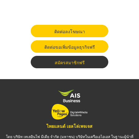
ติดต่อลงโฆษณา
ติดต่อขอเพิ่มข้อมูลธุรกิจฟรี
สมัครสมาชิกฟรี
ไทยแลนด์ เยลโล่เพจเจส
โดย บริษัท เทเลอินโฟ มีเดีย จำกัด (มหาชน) บริษัทในเครือเอไอเอส ในฐานะผู้นำที่