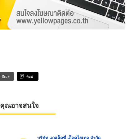
อีเมล
พิมพ์
ที่คุณอาจสนใจ
บริษัท แกแล็คซี่ เอ็ดดูไฮเทค จำกัด