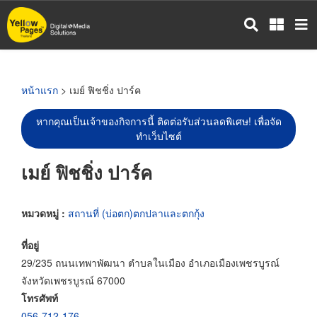
ข้าม
ไป
ยัง
เนื้อหา
หลัก
หน้าแรก
> เมย์ ฟิชชิ่ง ปาร์ค
หากคุณเป็นเจ้าของกิจการนี้ ติดต่อรับส่วนลดพิเศษ! เพื่อจัด
ทำเว็บไซต์
เมย์ ฟิชชิ่ง ปาร์ค
หมวดหมู่ :
สถานที่ (บ่อตก)ตกปลาและตกกุ้ง
ที่อยู่
29/235 ถนนเทพาพัฒนา ตำบลในเมือง อำเภอเมืองเพชรบูรณ์
จังหวัดเพชรบูรณ์ 67000
โทรศัพท์
056-712-176