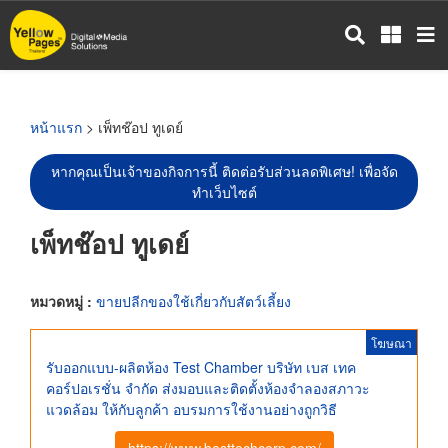
ข้าม
ไป
ยัง
เนื้อหา
หลัก
หน้าแรก
> เพ็ทช๊อป ทูเดย์
หากคุณเป็นเจ้าของกิจการนี้ ติดต่อรับส่วนลดพิเศษ! เพื่อจัด
ทำเว็บไซต์
เพ็ทช๊อป ทูเดย์
หมวดหมู่ :
ขายปลีกของใช้เกี่ยวกับสัตว์เลี้ยง
โฆษณา
รับออกแบบ-ผลิตห้อง Test Chamber บริษัท เบส เทค
คอร์ปอเรชั่น จำกัด ส่งมอบและติดตั้งห้องจำลองสภาวะ
แวดล้อม ให้กับลูกค้า อบรมการใช้งานอย่างถูกวิธี
https://www.besttechcorp.com/