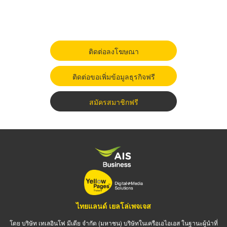
ติดต่อลงโฆษณา
ติดต่อขอเพิ่มข้อมูลธุรกิจฟรี
สมัครสมาชิกฟรี
ไทยแลนด์ เยลโล่เพจเจส
โดย บริษัท เทเลอินโฟ มีเดีย จำกัด (มหาชน) บริษัทในเครือเอไอเอส ในฐานะผู้นำที่