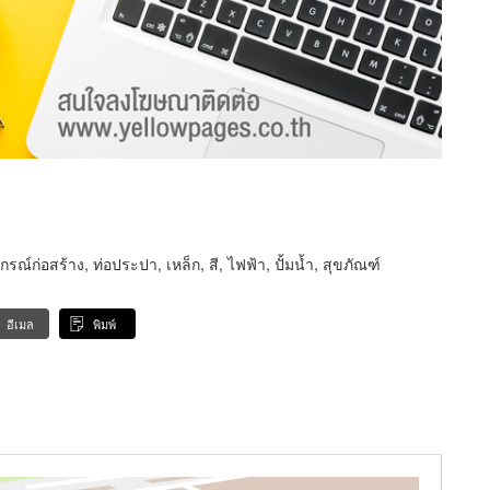
ปกรณ์ก่อสร้าง, ท่อประปา, เหล็ก, สี, ไฟฟ้า, ปั้มน้ำ, สุขภัณฑ์
อีเมล
พิมพ์