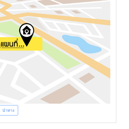
นำทาง