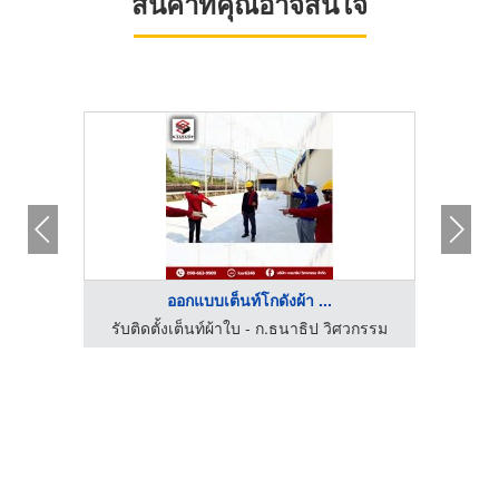
สินค้าที่คุณอาจสนใจ
ออกแบบเต็นท์โกดังผ้า ...
วกรรม
รับติดตั้งเต็นท์ผ้าใบ - ก.ธนาธิป วิศวกรรม
รับต