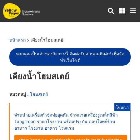
ข้าม
ไป
ยัง
เนื้อหา
หลัก
หน้าแรก
> เคียงน้ำโฮมสเตย์
หากคุณเป็นเจ้าของกิจการนี้ ติดต่อรับส่วนลดพิเศษ! เพื่อจัด
ทำเว็บไซต์
เคียงน้ำโฮมสเตย์
หมวดหมู่ :
โฮมสเตย์
โฆษณา
จำหน่ายเครื่องกำจัดท่ออุดตัน จำหน่ายเครื่องงูเหล็กสีฟ้า
Tang-Toon ราคาโรงงาน พร้อมประกัน ตอบโจทย์ร้าน
อาหาร โรงงาน อาคาร โรงแรม
https://www.xn--12cfjf4dahou6g4efa6cgh5f2a2lzgi8h.