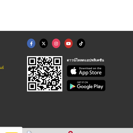
โรงพิมพ์สติ๊กเกอร์ กรุงเทพ - บูทีค เลเบล
โรงงานผลิตภาชนะพลาสติก สมุทรสาคร
โรงพิมพ์ออฟเซ็ท นวมินทร์ - นู พริ้นท์
ดาวน์โหลดแอปพลิเคชัน
นธ์