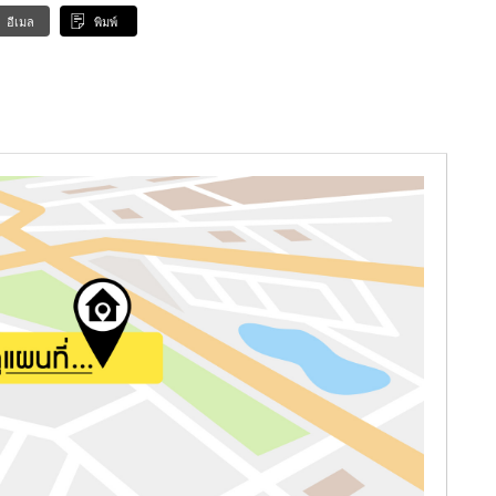
อีเมล
พิมพ์