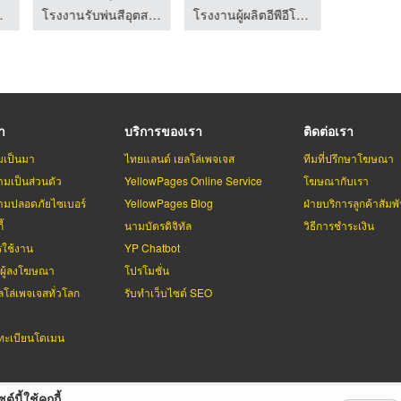
ี ที เปเปอร์
โรงงานรับพ่นสีอุตสาหกรรม - แสงทองโคทติ้ง
โรงงานผู้ผลิตอีพีอีโฟม ชลบุรี - ไทยรุ่งเรือง โฟม
รา
บริการของเรา
ติดต่อเรา
มเป็นมา
ไทยแลนด์ เยลโล่เพจเจส
ทีมที่ปรึกษาโฆษณา
มเป็นส่วนตัว
YellowPages Online Service
โฆษณากับเรา
มปลอดภัยไซเบอร์
YellowPages Blog
ฝ่ายบริการลูกค้าสัมพั
้
นามบัตรดิจิทัล
วิธีการชำระเงิน
รใช้งาน
YP Chatbot
บผู้ลงโฆษณา
โปรโมชั่น
ลโล่เพจเจสทั่วโลก
รับทำเว็บไซต์ SEO
ะเบียนโดเมน
ต์นี้ใช้คุกกี้