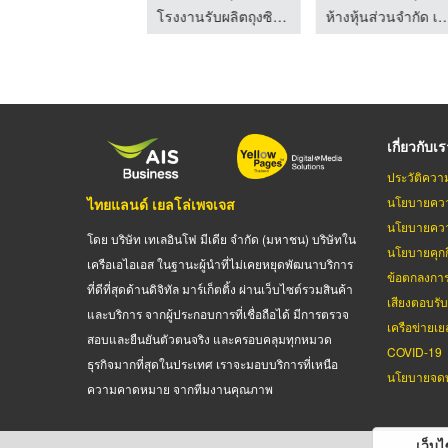
โรงงานรับผลิตถุงซิปล็อคราคาถูก - นิตาพันธ์
โรงงานรับผลิตถุงซิปล็อคราคาถูก - นิตาพันธ์
ห้างหุ้นส่วนจำกัด เอส ซ
เกี่ยวกับเ
ประวัติควา
นโยบายควา
ไทยแลนด์ เยลโล่เพจเจส
นโยบายควา
โดย บริษัท เทเลอินโฟ มีเดีย จำกัด (มหาชน) บริษัทใน
นโยบายคุกกี
เครือเอไอเอส ในฐานะผู้นำที่ไม่เคยหยุดพัฒนาบริการ
ข้อตกลงกา
ที่ดีที่สุดด้านดิจิทัล มาร์เก็ตติ้ง ผ่านเว็บไซต์รวมสินค้า
เสียงตอบรั
และบริการ จากผู้ประกอบการที่เชื่อถือได้ มีการตรวจ
เครือข่ายเย
สอบและยืนยันตัวตนจริง และครอบคลุมทุกหมวด
COVID-19
ธุรกิจมากที่สุดในประเทศ เราจะมอบบริการที่เหนือ
นโยบายจดท
ความคาดหมาย จากทีมงานคุณภาพ
เว็บไซ