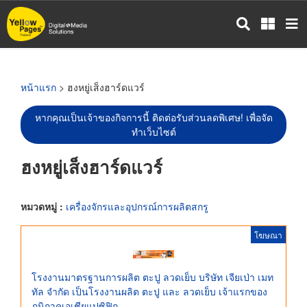
ข้าม
ไป
ยัง
เนื้อหา
หลัก
หน้าแรก
> ฮงหยู่เส็งฮาร์ดแวร์
หากคุณเป็นเจ้าของกิจการนี้ ติดต่อรับส่วนลดพิเศษ! เพื่อจัด
ทำเว็บไซต์
ฮงหยู่เส็งฮาร์ดแวร์
หมวดหมู่ :
เครื่องจักรและอุปกรณ์การผลิตสกรู
โฆษณา
โรงงานมาตรฐานการผลิต ตะปู ลวดเย็บ บริษัท เจียเป่า เมท
ทัล จำกัด เป็นโรงงานผลิต ตะปู และ ลวดเย็บ เจ้าแรกของ
ภูมิภาคเอเชียแปซิฟิก