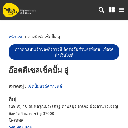
ข้าม
ไป
ยัง
เนื้อหา
หลัก
หน้าแรก
> อ๊อดดีเซลเช็คปั๊ม อู่
หากคุณเป็นเจ้าของกิจการนี้ ติดต่อรับส่วนลดพิเศษ! เพื่อจัด
ทำเว็บไซต์
อ๊อดดีเซลเช็คปั๊ม อู่
หมวดหมู่ :
เช็คปั๊มหัวฉีดรถยนต์
ที่อยู่
129 หมู่ 10 ถนนอรุณประเสริฐ ตำบลบุ่ง อำเภอเมืองอำนาจเจริญ
จังหวัดอำนาจเจริญ 37000
โทรศัพท์
045-451-806