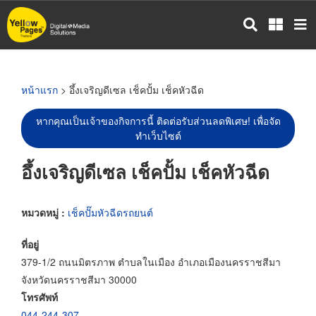
ข้าม
ไป
ยัง
เนื้อหา
หลัก
หน้าแรก
> อึ้งเจริญดีเซล เช็คปั้ม เช็คหัวฉีด
หากคุณเป็นเจ้าของกิจการนี้ ติดต่อรับส่วนลดพิเศษ! เพื่อจัด
ทำเว็บไซต์
อึ้งเจริญดีเซล เช็คปั้ม เช็คหัวฉีด
หมวดหมู่ :
เช็คปั๊มหัวฉีดรถยนต์
ที่อยู่
379-1/2 ถนนมิตรภาพ ตำบลในเมือง อำเภอเมืองนครราชสีมา
จังหวัดนครราชสีมา 30000
โทรศัพท์
044-244-307