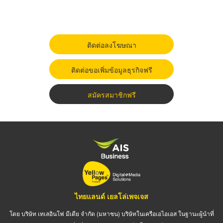
ติดต่อลงโฆษณา
ติดต่อขอเพิ่มข้อมูลธุรกิจฟรี
สมัครสมาชิกฟรี
ไทยแลนด์ เยลโล่เพจเจส
โดย บริษัท เทเลอินโฟ มีเดีย จำกัด (มหาชน) บริษัทในเครือเอไอเอส ในฐานะผู้นำที่