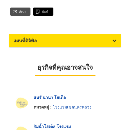
อีเมล
พิมพ์
แผนที่ดิจิทัล
ธุรกิจที่คุณอาจสนใจ
แนรี่ นานา โฮเต็ล
หมวดหมู่ :
โรงแรมเขตนครหลวง
ริมน้ำโฮเต็ล โรงแรม