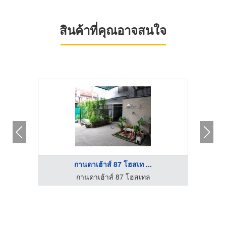
สินค้าที่คุณอาจสนใจ
กานดาเฮ้าส์ 87 โฮสเท ...
โรงแรมนิวเอ็มไพร์ - โรงแรมใกล้ไชน่าทาวน์ กรุงเทพ
กานดาเฮ้าส์ 87 โฮสเทล