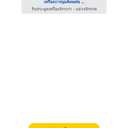
เครื่องบากมุมAmada ...
กรกล
รับประมูลเครื่องจักรเก่า - แสวงจักรกล
รับ