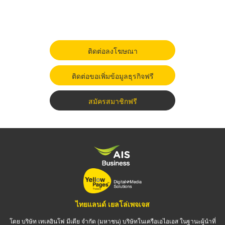
ติดต่อลงโฆษณา
ติดต่อขอเพิ่มข้อมูลธุรกิจฟรี
สมัครสมาชิกฟรี
ไทยแลนด์ เยลโล่เพจเจส
โดย บริษัท เทเลอินโฟ มีเดีย จำกัด (มหาชน) บริษัทในเครือเอไอเอส ในฐานะผู้นำที่