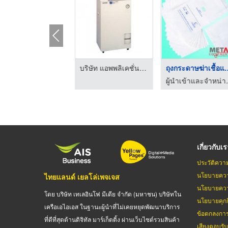
ประตูพ่นน้ำยาฆ่าเชื้ ...
บริษัท แอพพลิเคชั่น เอ็นจิเนียริ่ง (2012) จำกัด
ถุงกระดาษฆ่า
รับผลิตอุปกรณ์ไปป์แอนด์จ้อยท์
ผู้นำเข้าและจำหน่
เกี่ยวกับเ
ประวัติควา
นโยบายควา
ไทยแลนด์ เยลโล่เพจเจส
นโยบายควา
โดย บริษัท เทเลอินโฟ มีเดีย จำกัด (มหาชน) บริษัทใน
นโยบายคุกกี
เครือเอไอเอส ในฐานะผู้นำที่ไม่เคยหยุดพัฒนาบริการ
ข้อตกลงกา
ที่ดีที่สุดด้านดิจิทัล มาร์เก็ตติ้ง ผ่านเว็บไซต์รวมสินค้า
เสียงตอบรั