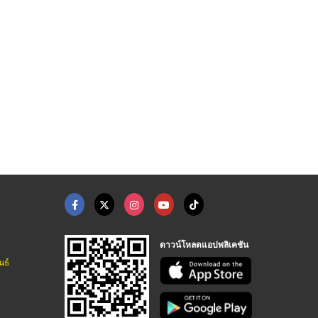
บริษัท แอพพลิเคชั่น เอ็นจิเนียริ่ง (2012) จำกัด
ถุงกระดาษฆ่าเชื้อแบบ ...
อุโมงค์พ่นฆ่าเชื้อโร ...
ผู้นำเข้าและจำหน่ายอุปกรณ์ทางการแพทย์ - เมทต้า อีควิปเมนท์
จำหน่ายและติดตั้งกล้องวงจรปิดราคาถูก
ดาวน์โหลดแอปพลิเคชัน
นธ์