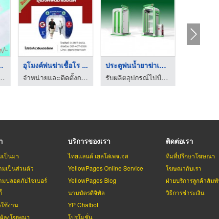
เชื้อแบบ ...
อุโมงค์พ่นฆ่าเชื้อโร ...
ประตูพ่นน้ำยาฆ่าเชื้ ...
ายอุปกรณ์ทางการแพทย์ - เมทต้า อีควิปเมนท์
จำหน่ายและติดตั้งกล้องวงจรปิดราคาถูก
รับผลิตอุปกรณ์ไปป์แอนด์จ้อยท์
รา
บริการของเรา
ติดต่อเรา
มเป็นมา
ไทยแลนด์ เยลโล่เพจเจส
ทีมที่ปรึกษาโฆษณา
มเป็นส่วนตัว
YellowPages Online Service
โฆษณากับเรา
มปลอดภัยไซเบอร์
YellowPages Blog
ฝ่ายบริการลูกค้าสัมพั
้
นามบัตรดิจิทัล
วิธีการชำระเงิน
รใช้งาน
YP Chatbot
บผู้ลงโฆษณา
โปรโมชั่น