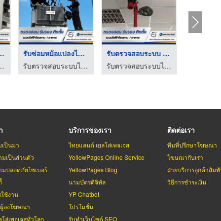
บรองไฟฟ้าปร ...
รับซ่อมหม้อแปลงไฟฟ้า
รับตรวจสอบระบบ Fire ...
งาน PM 
 Fire Alarm - อิเล็กตร้าเทค เอ็นจิเนียริ่ง
รับตรวจสอบระบบไฟฟ้า ระบบ Fire Alarm - อิเล็กตร้าเทค เอ็นจิเนียริ่ง
รับตรวจสอบระบบไฟฟ้า ระบบ Fire Alarm - อิเล็กตร้าเทค เอ็นจิเนียริ่ง
รา
บริการของเรา
ติดต่อเรา
มเป็นมา
ไทยแลนด์ เยลโล่เพจเจส
ทีมที่ปรึกษาโฆษณา
มเป็นส่วนตัว
YellowPages Online Service
โฆษณากับเรา
มปลอดภัยไซเบอร์
YellowPages Blog
ฝ่ายบริการลูกค้าสัมพั
้
นามบัตรดิจิทัล
วิธีการชำระเงิน
รใช้งาน
YP Chatbot
บผู้ลงโฆษณา
โปรโมชั่น
ลโล่เพจเจสทั่วโลก
รับทำเว็บไซต์ SEO