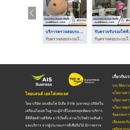
รับตรวจสอบอาคารโรงงา ...
บริการตรวจสอบระบบไฟฟ ...
รับตรวจรั
รับตรวจสอบระบบไฟฟ้า ระบบ Fire Alarm - อิเล็กตร้าเทค เอ็นจิเนียริ่ง
รับตรวจสอบระบบไฟฟ้า ระบบ Fire Alarm - อิเล็กตร้าเทค เอ็นจิเนียริ่ง
รับตรวจสอบระบบไฟฟ้า ระบบ
เกี่ยวกับเ
ประวัติควา
นโยบายควา
ไทยแลนด์ เยลโล่เพจเจส
นโยบายควา
โดย บริษัท เทเลอินโฟ มีเดีย จำกัด (มหาชน) บริษัทใน
นโยบายคุกกี
เครือเอไอเอส ในฐานะผู้นำที่ไม่เคยหยุดพัฒนาบริการ
ข้อตกลงกา
ที่ดีที่สุดด้านดิจิทัล มาร์เก็ตติ้ง ผ่านเว็บไซต์รวมสินค้า
เสียงตอบรั
และบริการ จากผู้ประกอบการที่เชื่อถือได้ มีการตรวจ
เครือข่ายเย