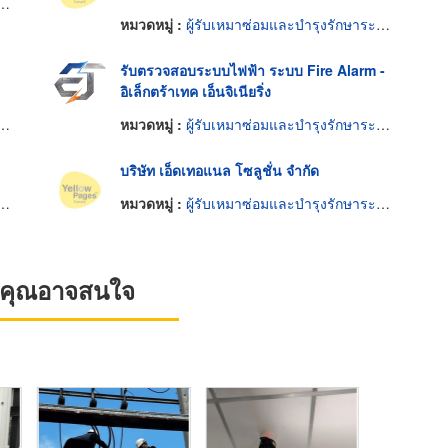
หมวดหมู่ :
ผู้รับเหมาซ่อมและบำรุงรักษาระบบไฟฟ้าและเครื่องกลอาคาร
รับตรวจสอบระบบไฟฟ้า ระบบ Fire Alarm -
อิเล็กตร้าเทค เอ็นจิเนียริ่ง
หมวดหมู่ :
ผู้รับเหมาซ่อมและบำรุงรักษาระบบไฟฟ้าและเครื่องกลอาคาร
บริษัท เอ็ดเทอแนล โซลูชั่น จำกัด
หมวดหมู่ :
ผู้รับเหมาซ่อมและบำรุงรักษาระบบไฟฟ้าและเครื่องกลอาคาร
ที่คุณอาจสนใจ