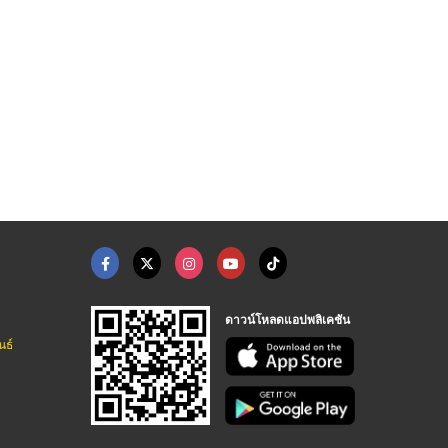
ระบบไฟฟ้า
รับแก้ปัญหาระบบไฟฟ้า ...
บริการตรวจสอบอาคารตา ...
รับตรวจสอบระบบไฟฟ้า ระบบ Fire Alarm - อิเล็กตร้าเทค เอ็นจิเนียริ่ง
รับตรวจสอบระบบไฟฟ้า ระบบ Fire Alarm - อิเล็กตร้าเทค เอ็นจิเนียริ่ง
รับตรวจสอบระบบไฟฟ้า ระบบ Fire Alarm - อิเล็กตร้าเทค เอ็นจิเนียริ่ง
ดาวน์โหลดแอปพลิเคชัน
นธ์