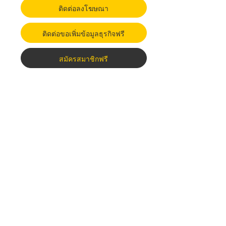
ติดต่อลงโฆษณา
ติดต่อขอเพิ่มข้อมูลธุรกิจฟรี
สมัครสมาชิกฟรี