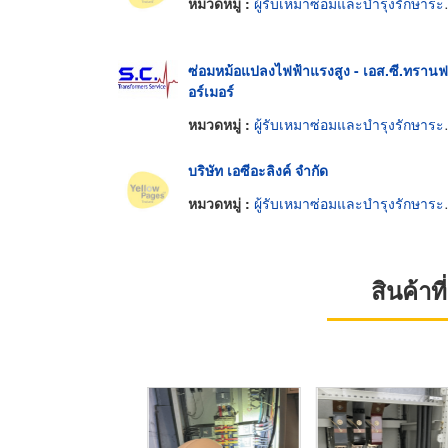
หมวดหมู่ :
ผู้รับเหมาซ่อมและบำรุงรักษาระบบไฟฟ้าและเครื่องกลอาคาร
ซ่อมหม้อแปลงไฟฟ้าแรงสูง - เอส.ซี.ทรานฟ
อร์เมอร์
หมวดหมู่ :
ผู้รับเหมาซ่อมและบำรุงรักษาระบบไฟฟ้าและเครื่องกลอาคาร
บริษัท เอซีอะลิงค์ จำกัด
หมวดหมู่ :
ผู้รับเหมาซ่อมและบำรุงรักษาระบบไฟฟ้าและเครื่องกลอาคาร
สินค้า