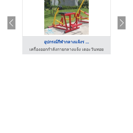
อุปกรณ์กีฬากลางแจ้งร ...
ันทอย
เครื่องออกกำลังกายกลางแจ้ง เดอะวันทอย
เครื