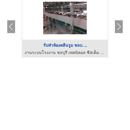
รับทำห้องคลีนรูม ชลบ ...
งานระบบโรงงาน ชลบุรี เทคนิคอล ซีสเต็ม เอ็นจิเนียริ่ง