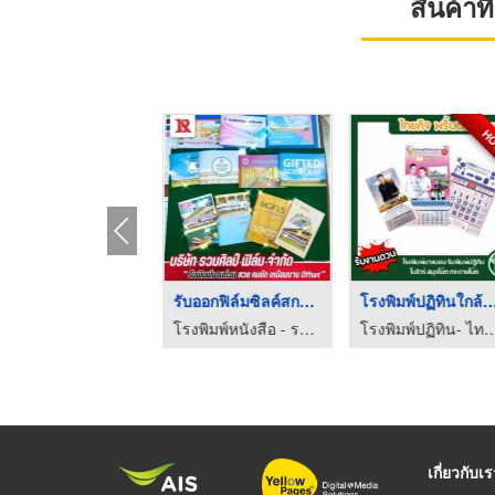
สินค้า
H
รงพิมพ์ไม่มีขั้นต่ำ ...
รับออกฟิล์มซิลค์สกรี ...
โรงพิมพ์ปฏิทินใกล้ฉ
โรงพิมพ์เกษตร - บุญศิริการพิมพ์
โรงพิมพ์หนังสือ - รวมศิลป์ฟิล์ม
โรงพิมพ์ปฏิทิน- ไทยกิจ
เกี่ยวกับเ