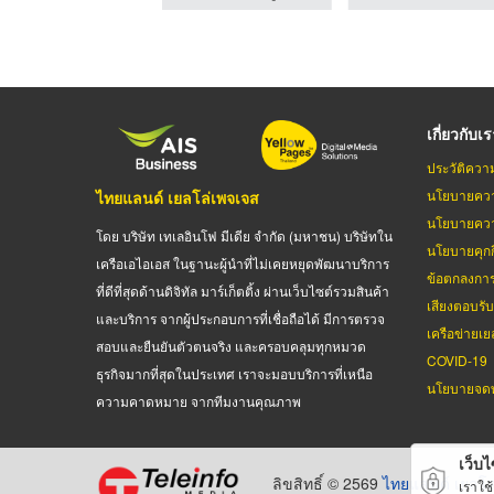
เกี่ยวกับเ
ประวัติควา
นโยบายควา
ไทยแลนด์ เยลโล่เพจเจส
นโยบายควา
โดย บริษัท เทเลอินโฟ มีเดีย จำกัด (มหาชน) บริษัทใน
นโยบายคุกกี
เครือเอไอเอส ในฐานะผู้นำที่ไม่เคยหยุดพัฒนาบริการ
ข้อตกลงกา
ที่ดีที่สุดด้านดิจิทัล มาร์เก็ตติ้ง ผ่านเว็บไซต์รวมสินค้า
เสียงตอบรั
และบริการ จากผู้ประกอบการที่เชื่อถือได้ มีการตรวจ
เครือข่ายเย
สอบและยืนยันตัวตนจริง และครอบคลุมทุกหมวด
COVID-19
ธุรกิจมากที่สุดในประเทศ เราจะมอบบริการที่เหนือ
นโยบายจดท
ความคาดหมาย จากทีมงานคุณภาพ
เว็บไซ
ลิขสิทธิ์ © 2569
ไทยแลนด์ เยลโล
เราใช