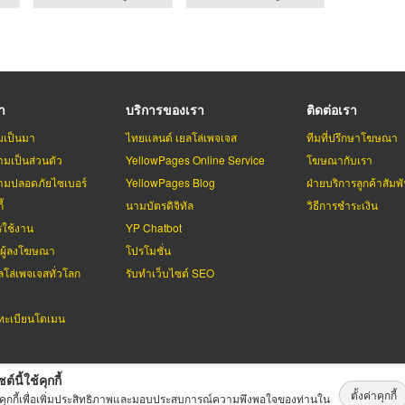
รา
บริการของเรา
ติดต่อเรา
มเป็นมา
ไทยแลนด์ เยลโล่เพจเจส
ทีมที่ปรึกษาโฆษณา
มเป็นส่วนตัว
YellowPages Online Service
โฆษณากับเรา
มปลอดภัยไซเบอร์
YellowPages Blog
ฝ่ายบริการลูกค้าสัมพั
้
นามบัตรดิจิทัล
วิธีการชำระเงิน
รใช้งาน
YP Chatbot
บผู้ลงโฆษณา
โปรโมชั่น
ลโล่เพจเจสทั่วโลก
รับทำเว็บไซต์ SEO
ะเบียนโดเมน
ต์นี้ใช้คุกกี้
ตั้งค่าคุกกี้
่เพจเจส
สงวนลิขสิทธิ์ตามกฏหมาย โดย
บริษัท เทเลอินโฟ มีเดีย จำกัด (ม
้คุกกี้เพื่อเพิ่มประสิทธิภาพและมอบประสบการณ์ความพึงพอใจของท่านใน