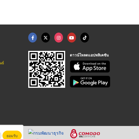
ดาวน์โหลดแอปพลิเคชัน
นธ์
ยอมรับ
หาชน)