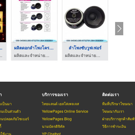
..
ผลิตดอกลำโพงโครงเหล็ ...
ลําโพงซับวูฟเฟอร์
ขายส่ง
ของแต่งรถ - Thailand racing shop
ผลิตและจำหน่ายลำโพง - โอบอ้อมอุตสาหกรรม
ผลิตและจำหน่ายลำโพง - โอบอ้อมอุตสาหกรรม
รา
บริการของเรา
ติดต่อเรา
มเป็นมา
ไทยแลนด์ เยลโล่เพจเจส
ทีมที่ปรึกษาโฆษณา
มเป็นส่วนตัว
YellowPages Online Service
โฆษณากับเรา
มปลอดภัยไซเบอร์
YellowPages Blog
ฝ่ายบริการลูกค้าสัมพั
้
นามบัตรดิจิทัล
วิธีการชำระเงิน
รใช้งาน
YP Chatbot