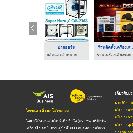
speaker
ปากฮอร์น
ร้านติดตั้งเครื่องเส .
ผลิตและจำหน่ายลำโพง - โอบอ้อมอุตสาหกรรม
ผลิตและจำหน่ายลำโพง - โอบอ้อมอุตสาหกรรม
ร้านเครื่องเสียงรถยนต์และ
เกี่ยวกับเ
ประวัติควา
นโยบายควา
ไทยแลนด์ เยลโล่เพจเจส
นโยบายควา
โดย บริษัท เทเลอินโฟ มีเดีย จำกัด (มหาชน) บริษัทใน
นโยบายคุกกี
เครือเอไอเอส ในฐานะผู้นำที่ไม่เคยหยุดพัฒนาบริการ
ข้อตกลงกา