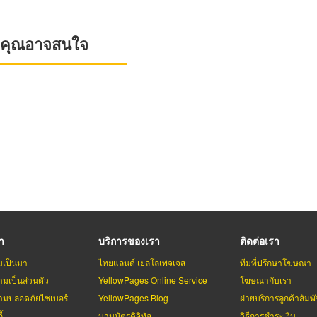
ที่คุณอาจสนใจ
รา
บริการของเรา
ติดต่อเรา
มเป็นมา
ไทยแลนด์ เยลโล่เพจเจส
ทีมที่ปรึกษาโฆษณา
มเป็นส่วนตัว
YellowPages Online Service
โฆษณากับเรา
มปลอดภัยไซเบอร์
YellowPages Blog
ฝ่ายบริการลูกค้าสัมพั
้
นามบัตรดิจิทัล
วิธีการชำระเงิน