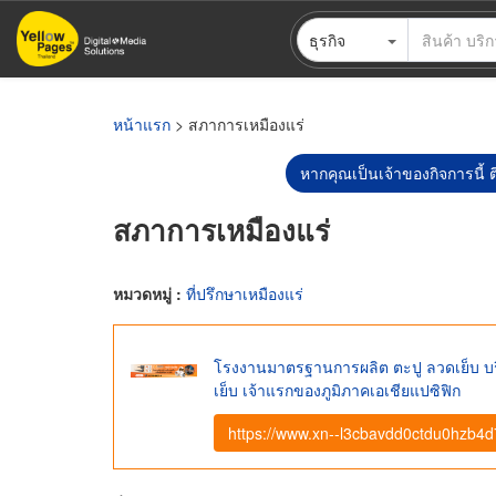
ข้าม
ธุรกิจ
ไป
ยัง
เนื้อหา
หลัก
หน้าแรก
> สภาการเหมืองแร่
หากคุณเป็นเจ้าของกิจการนี้ ต
สภาการเหมืองแร่
หมวดหมู่ :
ที่ปรึกษาเหมืองแร่
โรงงานมาตรฐานการผลิต ตะปู ลวดเย็บ บริษ
เย็บ เจ้าแรกของภูมิภาคเอเชียแปซิฟิก
https://www.xn--l3cbavdd0ctdu0hzb4