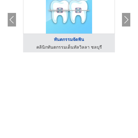
ทันตกรรมจัดฟัน
รี
คลินิกทันตกรรมเด็นทัลวิลลา ชลบุรี
ค