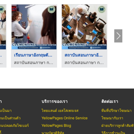
ษที่ไห ...
เรียนภาษาอังกฤษตัวต่ ...
สถาบันสอนภาษาอังกฤษ ...
า กรุงเทพ - Clementine
สถาบันสอนภาษา กรุงเทพ - Clementine
สถาบันสอนภาษา กรุงเทพ - Clementine
รา
บริการของเรา
ติดต่อเรา
มเป็นมา
ไทยแลนด์ เยลโล่เพจเจส
ทีมที่ปรึกษาโฆษณา
มเป็นส่วนตัว
YellowPages Online Service
โฆษณากับเรา
มปลอดภัยไซเบอร์
YellowPages Blog
ฝ่ายบริการลูกค้าสัมพั
้
นามบัตรดิจิทัล
วิธีการชำระเงิน