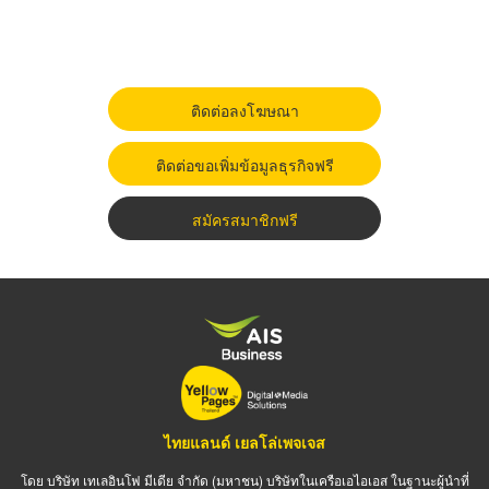
ติดต่อลงโฆษณา
ติดต่อขอเพิ่มข้อมูลธุรกิจฟรี
สมัครสมาชิกฟรี
ไทยแลนด์ เยลโล่เพจเจส
โดย บริษัท เทเลอินโฟ มีเดีย จำกัด (มหาชน) บริษัทในเครือเอไอเอส ในฐานะผู้นำที่