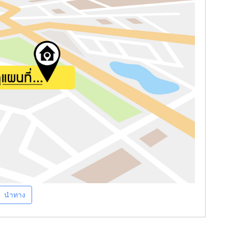
นำทาง