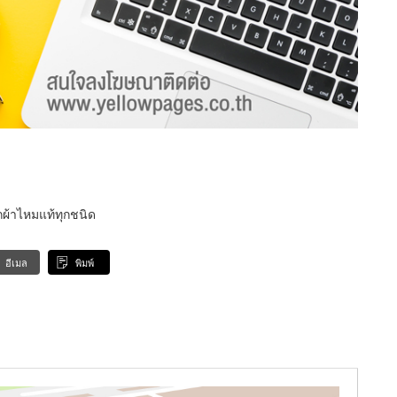
กผ้าไหมแท้ทุกชนิด
อีเมล
พิมพ์