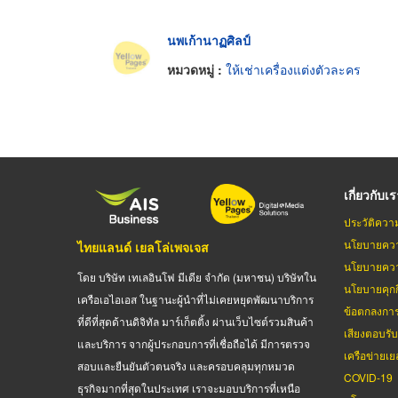
นพเก้านาฏศิลป์
หมวดหมู่ :
ให้เช่าเครื่องแต่งตัวละคร
เกี่ยวกับเ
ประวัติควา
นโยบายควา
ไทยแลนด์ เยลโล่เพจเจส
นโยบายควา
โดย บริษัท เทเลอินโฟ มีเดีย จำกัด (มหาชน) บริษัทใน
นโยบายคุกกี
เครือเอไอเอส ในฐานะผู้นำที่ไม่เคยหยุดพัฒนาบริการ
ข้อตกลงกา
ที่ดีที่สุดด้านดิจิทัล มาร์เก็ตติ้ง ผ่านเว็บไซต์รวมสินค้า
เสียงตอบรั
และบริการ จากผู้ประกอบการที่เชื่อถือได้ มีการตรวจ
เครือข่ายเย
สอบและยืนยันตัวตนจริง และครอบคลุมทุกหมวด
COVID-19
ธุรกิจมากที่สุดในประเทศ เราจะมอบบริการที่เหนือ