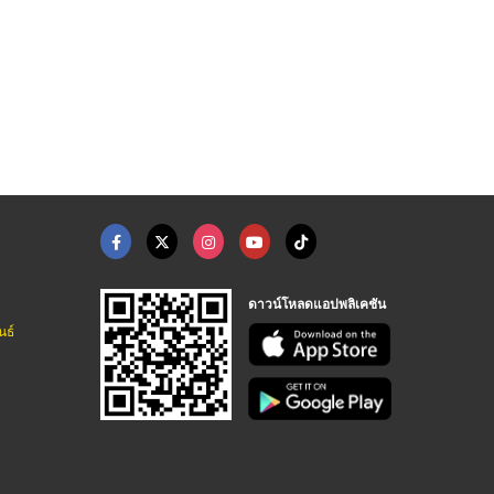
ดาวน์โหลดแอปพลิเคชัน
นธ์