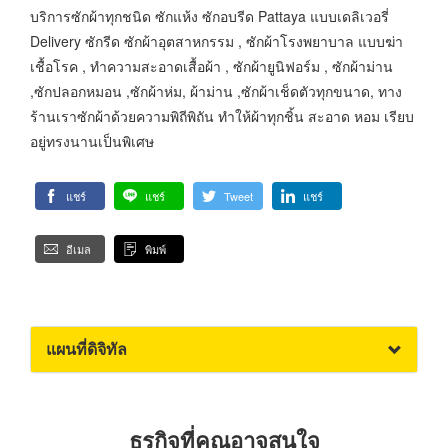
บริการซักผ้าทุกชนิด ซักแห้ง ซักอบรีด Pattaya แบบเดลิเวอรี่
Delivery ซักรีด ซักผ้าอุตสาหกรรม , ซักผ้าโรงพยาบาล แบบฆ่า
เชื้อโรค , ทำความสะอาดเสื้อผ้า , ซักผ้ายูนิฟอร์ม , ซักผ้าม่าน
,ซักปลอกหมอน ,ซักผ้าห่ม, ผ้าม่าน ,ซักผ้าเช็ดตัวทุกขนาด, ทาง
ร้านเราซักผ้าด้วยความพิถีพิถัน ทำให้ผ้าทุกชิ้น สะอาด หอม เรียบ
อยู่ทรงนานเป็นพิเศษ
แชร์
แชร์
Tweet
แชร์
อีเมล
พิมพ์
แผนที่ดิจิทัล
ธุรกิจที่คุณอาจสนใจ