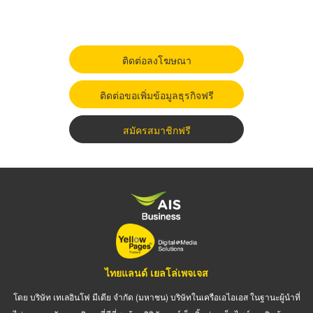
ติดต่อลงโฆษณา
ติดต่อขอเพิ่มข้อมูลธุรกิจฟรี
สมัครสมาชิกฟรี
ไทยแลนด์ เยลโล่เพจเจส
โดย บริษัท เทเลอินโฟ มีเดีย จำกัด (มหาชน) บริษัทในเครือเอไอเอส ในฐานะผู้นำที่