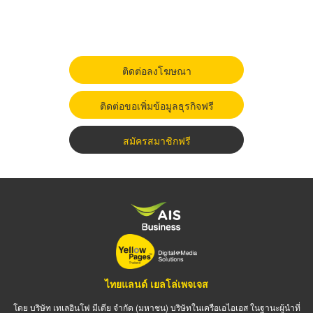
ติดต่อลงโฆษณา
ติดต่อขอเพิ่มข้อมูลธุรกิจฟรี
สมัครสมาชิกฟรี
ไทยแลนด์ เยลโล่เพจเจส
โดย บริษัท เทเลอินโฟ มีเดีย จำกัด (มหาชน) บริษัทในเครือเอไอเอส ในฐานะผู้นำที่