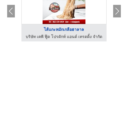
ไส้แกะหมักเกลือฮาลาล
ง จำกัด
บริษัท เคพี ฟู๊ด โปรดักท์ แอนด์ เทรดดิ้ง จำกัด
บริษัท