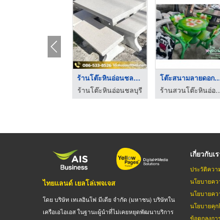
ร้านโต๊ะหินอ่อนบ่อวิ ...
ร้านโต๊ะหินอ่อนชลบุร ...
โต๊ะสนามลายดอกลีลาว
้านโต๊ะหินอ่อนชลบุรี
ร้านโต๊ะหินอ่อนชลบุรี
ร้านสวนโต๊ะหินอ่อ
เกี่ยวกับเ
ประวัติควา
นโยบายควา
ไทยแลนด์ เยลโล่เพจเจส
นโยบายควา
โดย บริษัท เทเลอินโฟ มีเดีย จำกัด (มหาชน) บริษัทใน
นโยบายคุกกี
เครือเอไอเอส ในฐานะผู้นำที่ไม่เคยหยุดพัฒนาบริการ
ข้อตกลงกา