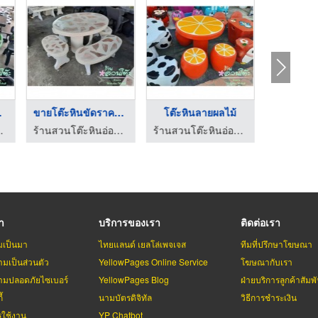
ด ...
ขายโต๊ะหินขัดราคาถูก
โต๊ะหินลายผลไม้
น นนทบุรี
ร้านสวนโต๊ะหินอ่อน นนทบุรี
ร้านสวนโต๊ะหินอ่อน นนทบุรี
รา
บริการของเรา
ติดต่อเรา
มเป็นมา
ไทยแลนด์ เยลโล่เพจเจส
ทีมที่ปรึกษาโฆษณา
มเป็นส่วนตัว
YellowPages Online Service
โฆษณากับเรา
มปลอดภัยไซเบอร์
YellowPages Blog
ฝ่ายบริการลูกค้าสัมพั
้
นามบัตรดิจิทัล
วิธีการชำระเงิน
รใช้งาน
YP Chatbot