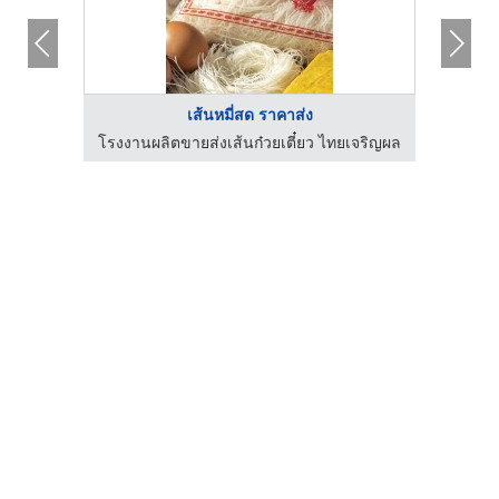
เส้นหมี่สด ราคาส่ง
เจริญผล
โรงงานผลิตขายส่งเส้นก๋วยเตี๋ยว ไทยเจริญผล
โรงงาน