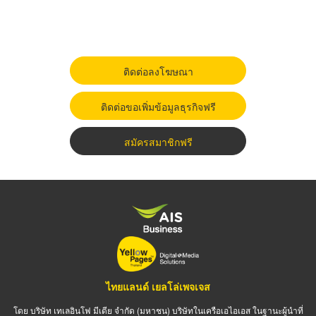
ติดต่อลงโฆษณา
ติดต่อขอเพิ่มข้อมูลธุรกิจฟรี
สมัครสมาชิกฟรี
ไทยแลนด์ เยลโล่เพจเจส
โดย บริษัท เทเลอินโฟ มีเดีย จำกัด (มหาชน) บริษัทในเครือเอไอเอส ในฐานะผู้นำที่