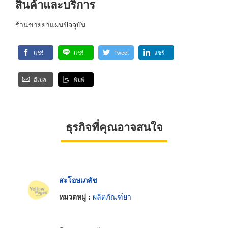
สินค้าและบริการ
ร้านขายยาแผนปัจจุบัน
แชร์
แชร์
Tweet
แชร์
อีเมล
พิมพ์
ธุรกิจที่คุณอาจสนใจ
สะโอษเภสัช
หมวดหมู่ :
ผลิตภัณฑ์ยา