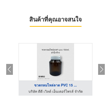
สินค้าที่คุณอาจสนใจ
ขวดกลมไหล่ลาด PVC 15 ...
โรงงานผลิตน้ำยาทำความสะอาด OEM - คงธนา เซอร์วิส
บริษัท ดีดี เวิลด์ เอ็นเตอร์ไพรส์ จำกัด
บร